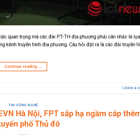
 việc quan trọng mà các đài PT-TH địa phương phải cân nhắc là lự
g kênh truyền hình địa phương. Câu hỏi đặt ra là các đài truyền h
Continue reading
→
Leave a 
TIN CÔNG NGHỆ
 EVN Hà Nội, FPT sắp hạ ngầm cáp thê
tuyến phố Thủ đô