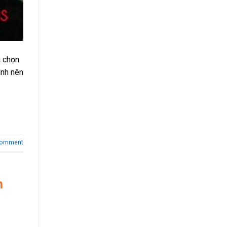
a chọn
ình nên
comment
m