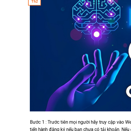
Th2
Bước 1 : Trước tiên mọi người hãy truy cập vào We
tiến hành đăng ký nếu bạn chưa có tải khoản. Nếu 