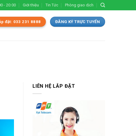
0 - 20:00
Giới thiệu
Tin Tức
Phòng giao dịch
ắp đặt: 033 231 8888
ĐĂNG KÝ TRỰC TUYẾN
LIÊN HỆ LẮP ĐẶT