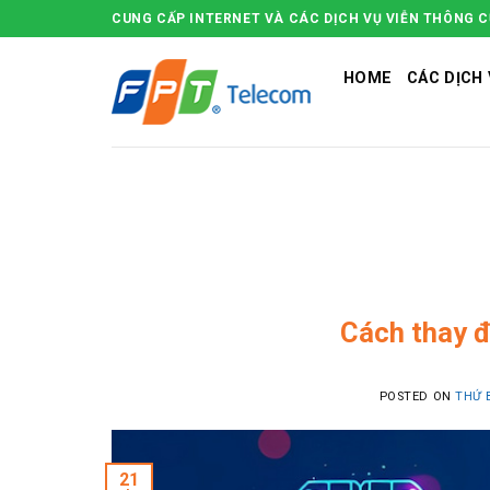
Skip
CUNG CẤP INTERNET VÀ CÁC DỊCH VỤ VIỄN THÔNG 
to
content
HOME
CÁC DỊCH 
Cách thay đ
POSTED ON
THỨ 
21