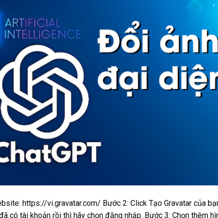
bsite: https://vi.gravatar.com/ Bước 2: Click Tạo Gravatar của bạ
đã có tài khoản rồi thì hãy chọn đăng nhập. Bước 3: Chọn thêm hì