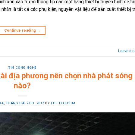
nh xôn xao trước thông tin các mặt hàng thiết bị truyền hình sẽ tă
hân là tất cả các phụ kiện, nguyên vật liệu để sản xuất thiết bị t
Continue reading
→
Leave a 
TIN CÔNG NGHỆ
đài địa phương nên chọn nhà phát sóng
nào?
BA, THÁNG HAI 21ST, 2017
BY
FPT TELECOM