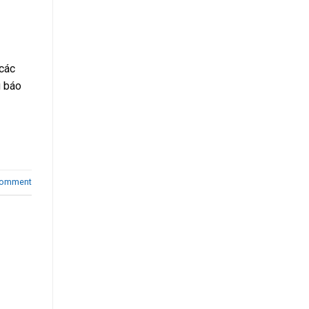
 các
g báo
comment