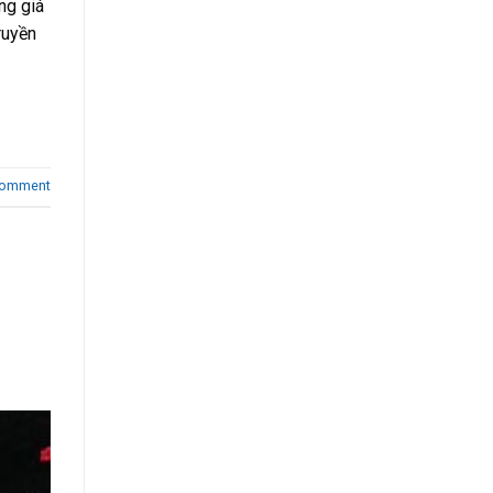
ng giá
ruyền
comment