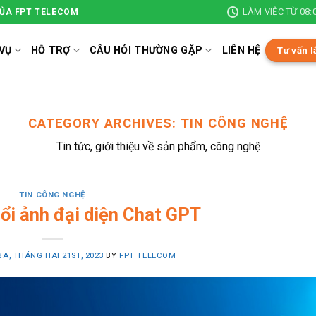
LÀM VIỆC TỪ 08:0
CỦA FPT TELECOM
VỤ
HỖ TRỢ
CÂU HỎI THƯỜNG GẶP
LIÊN HỆ
Tư vấn l
CATEGORY ARCHIVES:
TIN CÔNG NGHỆ
Tin tức, giới thiệu về sản phẩm, công nghệ
TIN CÔNG NGHỆ
ổi ảnh đại diện Chat GPT
BA, THÁNG HAI 21ST, 2023
BY
FPT TELECOM