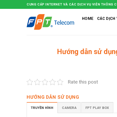
Skip
CUNG CẤP INTERNET VÀ CÁC DỊCH VỤ VIỄN THÔNG 
to
content
HOME
CÁC DỊCH 
Hướng dẫn sử dụng
Rate this post
HƯỚNG DẪN SỬ DỤNG
TRUYỀN HÌNH
CAMERA
FPT PLAY BOX