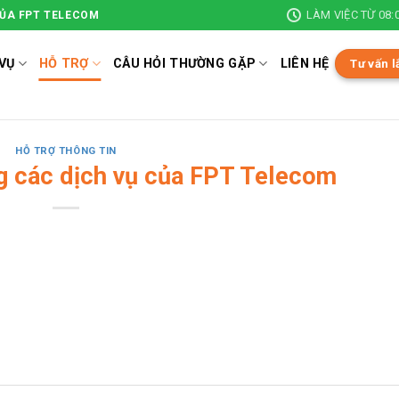
LÀM VIỆC TỪ 08:0
CỦA FPT TELECOM
VỤ
HỖ TRỢ
CÂU HỎI THƯỜNG GẶP
LIÊN HỆ
Tư vấn l
HỖ TRỢ THÔNG TIN
 các dịch vụ của FPT Telecom