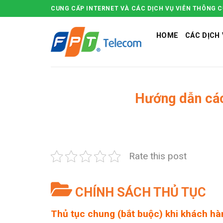
Skip
CUNG CẤP INTERNET VÀ CÁC DỊCH VỤ VIỄN THÔNG 
to
content
HOME
CÁC DỊCH 
Hướng dẫn các
Rate this post
CHÍNH SÁCH THỦ TỤC
Thủ tục chung (bắt buộc) khi khách hà