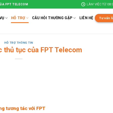
LÀM VIỆC TỪ 08:0
CỦA FPT TELECOM
VỤ
HỖ TRỢ
CÂU HỎI THƯỜNG GẶP
LIÊN HỆ
Tư vấn l
HỖ TRỢ THÔNG TIN
 thủ tục của FPT Telecom
ng tương tác với FPT