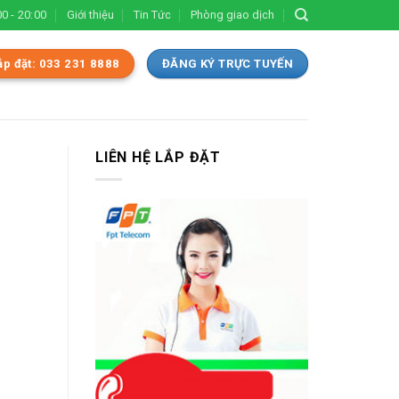
0 - 20:00
Giới thiệu
Tin Tức
Phòng giao dịch
ắp đặt: 033 231 8888
ĐĂNG KÝ TRỰC TUYẾN
LIÊN HỆ LẮP ĐẶT