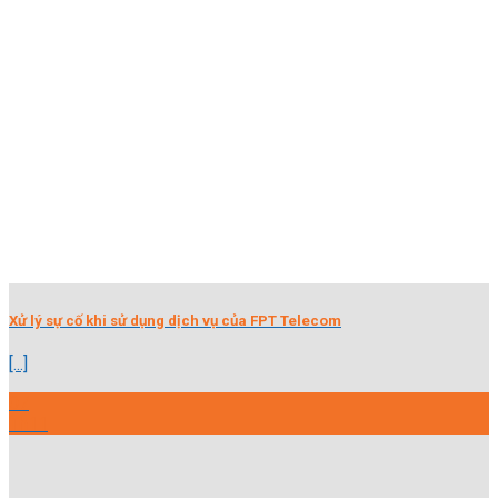
Xử lý sự cố khi sử dụng dịch vụ của FPT Telecom
[...]
07
Th11