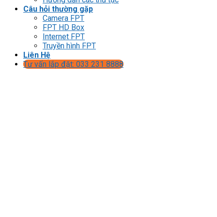
Câu hỏi thường gặp
Camera FPT
FPT HD Box
Internet FPT
Truyền hình FPT
Liên Hệ
Tư vấn lắp đặt: 033 231 8888