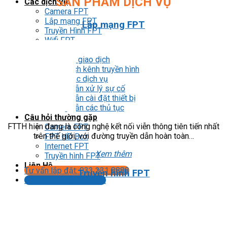
SẢN PHẨM DỊCH VỤ
Các dịch vụ
Camera FPT
Lắp mạng FPT
Lắp mạng FPT
Truyền Hình FPT
Wifi FPT
Hỗ trợ
Địa điểm giao dịch
Danh sách kênh truyền hình
HDSD các dịch vụ
Hướng dẫn xử lý sự cố
Hướng dẫn cài đặt thiết bị
Hướng dẫn các thủ tục
Câu hỏi thường gặp
FTTH hiện đang là công nghệ kết nối viễn thông tiên tiến nhất
Camera FPT
trên thế giới, với đường truyền dẫn hoàn toàn…
FPT HD Box
Internet FPT
Xem thêm
Truyền hình FPT
Liên Hệ
Tư vấn lắp đặt: 033 231 8888
Truyền hình FPT
ĐĂNG KÝ TRỰC TUYẾN