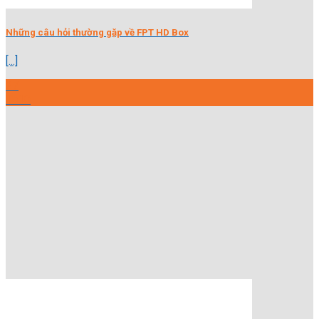
Những câu hỏi thường gặp về FPT HD Box
[...]
27
Th10