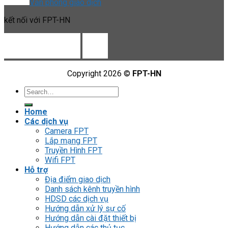
Văn phòng giao dịch
kết nối với FPT-HN
Copyright 2026 ©
FPT-HN
Home
Các dịch vụ
Camera FPT
Lắp mạng FPT
Truyền Hình FPT
Wifi FPT
Hỗ trợ
Địa điểm giao dịch
Danh sách kênh truyền hình
HDSD các dịch vụ
Hướng dẫn xử lý sự cố
Hướng dẫn cài đặt thiết bị
Hướng dẫn các thủ tục