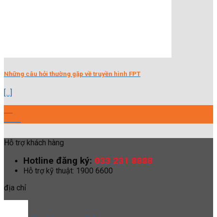
Những câu hỏi thường gặp về truyền hình FPT
[...]
27
Th10
Hỗ trợ khách hàng
Hotline đăng ký:
033 231 8888
Hỗ trợ kỹ thuật: 1900 6600
địa chỉ