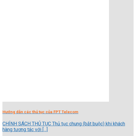
Hướng dẫn các thủ tục của FPT Telecom
CHÍNH SÁCH THỦ TỤC Thủ tục chung (bắt buộc) khi khách
hàng tương tác với [...]