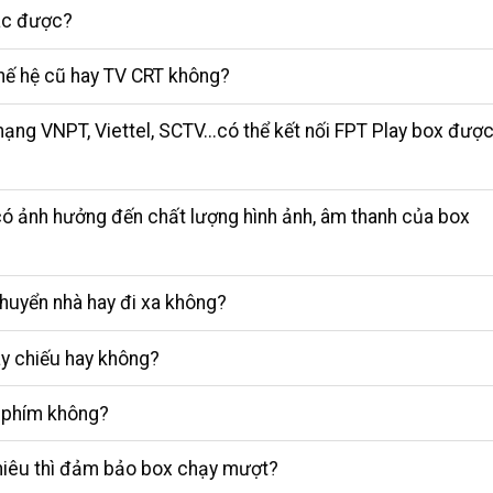
ác được?
thế hệ cũ hay TV CRT không?
ạng VNPT, Viettel, SCTV...có thể kết nối FPT Play box đượ
 có ảnh hưởng đến chất lượng hình ảnh, âm thanh của box
chuyển nhà hay đi xa không?
áy chiếu hay không?
n phím không?
nhiêu thì đảm bảo box chạy mượt?