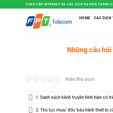
Skip
CUNG CẤP INTERNET VÀ CÁC DỊCH VỤ VIỄN THÔNG 
to
content
HOME
CÁC DỊCH 
Những câu hỏi
Rate this post
1. Danh sách kênh truyền hình hiện có t
2. Thủ tục mua/ đổi/ bảo hành thiết bị 