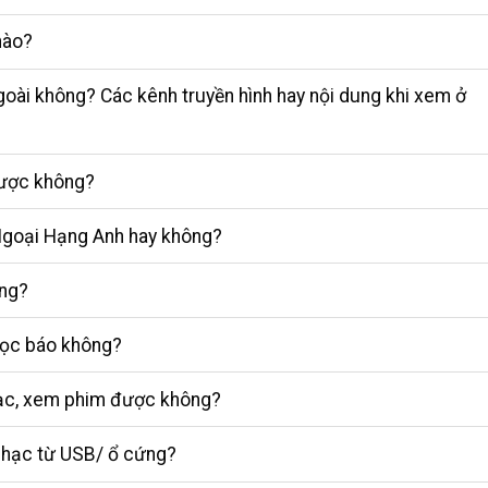
nào?
oài không? Các kênh truyền hình hay nội dung khi xem ở
 được không?
Ngoại Hạng Anh hay không?
ông?
đọc báo không?
hạc, xem phim được không?
e nhạc từ USB/ ổ cứng?