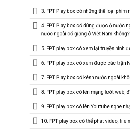
3. FPT Play box có những thể loại phim 
4. FPT Play box có dùng được ở nước ng
nước ngoài có giống ở Việt Nam không?
5. FPT play box có xem lại truyền hình
6. FPT play box có xem được các trận 
7. FPT Play box có kênh nước ngoài kh
8. FPT play box có lên mạng lướt web, 
9. FPT play box có lên Youtube nghe n
10. FPT play box có thể phát video, fil