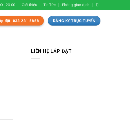
0 - 20:00
Giới thiệu
Tin Tức
Phòng giao dịch
ắp đặt: 033 231 8888
ĐĂNG KÝ TRỰC TUYẾN
LIÊN HỆ LẮP ĐẶT