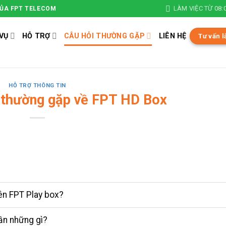
LÀM VIỆC TỪ 08:0
CỦA FPT TELECOM
VỤ
HỖ TRỢ
CÂU HỎI THƯỜNG GẶP
LIÊN HỆ
Tư vấn l
HỖ TRỢ THÔNG TIN
 thường gặp về FPT HD Box
rên FPT Play box?
cần những gì?