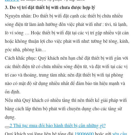
3. Do vị trí đặt thiết bị wifi chưa được hợp lý
Nguyên nhân:
Do thiết bị wifi đặt cạnh các thiết bị chứa nhiều
sóng điện từ làm ảnh hưởng đến việc phát wifi như : tivi, tủ lạnh,
lò vi sóng … Hoặc thiết bị wifi đặt tại các vị trí gặp nhiều vật cản
hoặc không thuận lợi cho việc phát wifi như: tường bê tông, kính,
góc nhà, phòng kín…
Cách khắc phục:
Quý khách nên hạn chế đặt thiết bị wifi gần với
các thiết điện tử có chứa nhiều sóng điện từ, và đặt wifi tại các vị
trí cao và thoáng, trung tâm nhà; nên đặt thiết bị wifi tại phòng
nào có mật độ sử dụng nhiều nhất để đảm bảo tín hiệu mạnh và
ổn định.
Nếu nhà Quý khách có nhiều tầng thì nên thiết kế giải pháp wifi
bằng cách lắp thêm bộ phát wifi chuyên dụng cho các tầng sử
dụng.
2 Thủ tục mua đổi bảo hành thiết bị cần những gì?
Quý khách vui lòng liên hệ tổng đài
19006600
hoặc gửi
yêu cầu