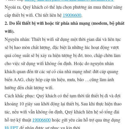
Ngoài ra, Quý khách có thể lựa chọn phương án mua thêm/ nâng
cấp thiết bị wifi. Chi tiết liên hệ
19006600
.
2. Do lỗi thiết bị wifi hoặc từ phía nhà mạng (modem, bộ phát
wifi).
Nguyên nhân:
Thiết bị wifi sử dụng một thời gian dài và liên tục
sẽ bị hao mòn chất lượng, đặc biệt là những lúc hoạt động vượt
quá công suất sẽ bị xảy ra hiện tượng bị đơ, treo, chập chờn làm
cho việc sử dụng wifi không ổn định. Hoặc do nguyên nhân
khách quan đến từ các sự cố của nhà mạng như: đứt cáp quang
biển AAG, cháy hộp cáp tín hiệu, mưa, bão …cũng làm ảnh
hưởng đến chất lượng wifi.
Cách khắc phục:
Quý khách có thể tạm thời tắt thiết bị đi và đợi
khoảng 10 giây sau khởi động lại thiết bị, Sau khi thực hiện thao
tác, nếu wifi vẫn không ổn định, Quý khách liên hệ số tổng đài
hỗ trợ kỹ thuật
19006600
hoặc gửi yêu cầu hỗ trợ qua ứng dụng
Hi FPT
để nhận được sự phục vụ kịp thời.