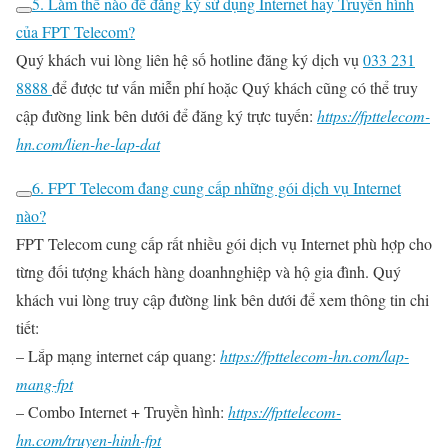
5. Làm thế nào để đăng ký sử dụng Internet hay Truyền hình
của FPT Telecom?
Quý khách vui lòng liên hệ số hotline đăng ký dịch vụ
033 231
8888
để được tư vấn miễn phí hoặc Quý khách cũng có thể truy
cập đường link bên dưới để đăng ký trực tuyến:
https://fpttelecom-
hn.com/lien-he-lap-dat
6. FPT Telecom đang cung cấp những gói dịch vụ Internet
nào?
FPT Telecom cung cấp rất nhiều gói dịch vụ Internet phù hợp cho
từng đối tượng khách hàng doanhnghiệp và hộ gia đình. Quý
khách vui lòng truy cập đường link bên dưới để xem thông tin chi
tiết:
– Lắp mạng internet cáp quang:
https://fpttelecom-hn.com/lap-
mang-fpt
– Combo Internet + Truyền hình:
https://fpttelecom-
hn.com/truyen-hinh-fpt