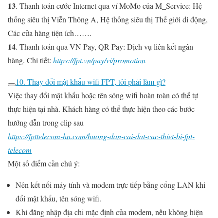
13
. Thanh toán cước Internet qua ví MoMo của M_Service: Hệ
thống siêu thị Viễn Thông A, Hệ thống siêu thị Thế giới di động,
Các cửa hàng tiện ích…….
14
. Thanh toán qua VN Pay, QR Pay: Dịch vụ liên kết ngân
hàng. Chi tiết:
https://fpt.vn/pay/vi/promotion
10. Thay đổi mật khẩu wifi FPT, tôi phải làm gì?
Việc thay đổi mật khẩu hoặc tên sóng wifi hoàn toàn có thể tự
thực hiện tại nhà. Khách hàng có thể thực hiện theo các bước
hướng dẫn trong clip sau
https://fpttelecom-hn.com/huong-dan-cai-dat-cac-thiet-bi-fpt-
telecom
Một số điểm cần chú ý:
Nên kết nối máy tính và modem trực tiếp bằng cổng LAN khi
đổi mật khẩu, tên sóng wifi.
Khi đăng nhập địa chỉ mặc định của modem, nếu không hiện