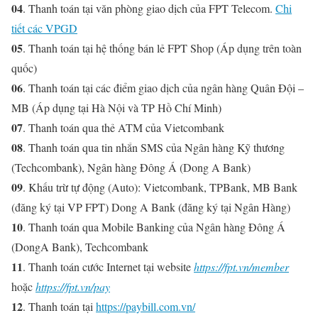
04
. Thanh toán tại văn phòng giao dịch của FPT Telecom.
Chi
tiết các VPGD
05
. Thanh toán tại hệ thống bán lẻ FPT Shop (Áp dụng trên toàn
quốc)
06
. Thanh toán tại các điểm giao dịch của ngân hàng Quân Đội –
MB (Áp dụng tại Hà Nội và TP Hồ Chí Minh)
07
. Thanh toán qua thẻ ATM của Vietcombank
08
. Thanh toán qua tin nhắn SMS của Ngân hàng Kỹ thương
(Techcombank), Ngân hàng Đông Á (Dong A Bank)
09
. Khấu trừ tự động (Auto): Vietcombank, TPBank, MB Bank
(đăng ký tại VP FPT) Dong A Bank (đăng ký tại Ngân Hàng)
10
. Thanh toán qua Mobile Banking của Ngân hàng Ðông Á
(DongA Bank), Techcombank
11
. Thanh toán cước Internet tại website
https://fpt.vn/member
hoặc
https://fpt.vn/pay
12
. Thanh toán tại
https://paybill.com.vn/