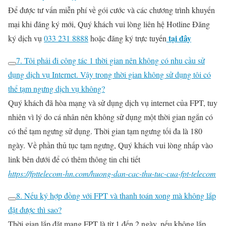
Để được tư vấn miễn phí về gói cước và các chương trình khuyến
mại khi đăng ký mới, Quý khách vui lòng liên hệ Hotline Đăng
tại đây
ký dịch vụ
033 231 8888
hoặc đăng ký trực tuyến
7. Tôi phải đi công tác 1 thời gian nên không có nhu cầu sử
dụng dịch vụ Internet. Vậy trong thời gian không sử dụng tôi có
thể tạm ngưng dịch vụ không?
Quý khách đã hòa mạng và sử dụng dịch vụ internet của FPT, tuy
nhiên vì lý do cá nhân nên không sử dụng một thời gian ngắn có
có thể tạm ngưng sử dụng. Thời gian tạm ngưng tối đa là 180
ngày. Về phần thủ tục tạm ngưng, Quý khách vui lòng nhấp vào
link bên dưới để có thêm thông tin chi tiết
https://fpttelecom-hn.com/huong-dan-cac-thu-tuc-cua-fpt-telecom
8. Nếu ký hợp đồng với FPT và thanh toán xong mà không lắp
đặt được thì sao?
Thời gian lắp đặt mạng FPT là từ 1 đến 2 ngày, nếu không lắp