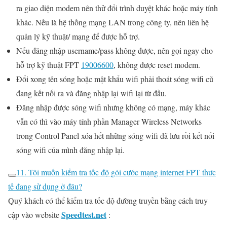
ra giao diện modem nên thử đổi trình duyệt khác hoặc máy tính
khác. Nếu là hệ thống mạng LAN trong công ty, nên liên hệ
quản lý kỹ thuật/ mạng để được hỗ trợ.
Nếu đăng nhập username/pass không được, nên gọi ngay cho
hỗ trợ kỹ thuật FPT
19006600
, không được reset modem.
Đổi xong tên sóng hoặc mật khẩu wifi phải thoát sóng wifi cũ
đang kết nối ra và đăng nhập lại wifi lại từ đầu.
Đăng nhập được sóng wifi nhưng không có mạng, máy khác
vẫn có thì vào máy tính phần Manager Wireless Networks
trong Control Panel xóa hết những sóng wifi đã lưu rồi kết nối
sóng wifi của mình đăng nhập lại.
11. Tôi muốn kiểm tra tốc độ gói cước mạng internet FPT thực
tế đang sử dụng ở đâu?
Quý khách có thể kiểm tra tốc độ đường truyền bằng cách truy
Speedtest.net
cập vào website
: