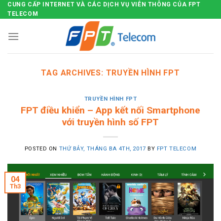
CUNG CẤP INTERNET VÀ CÁC DỊCH VỤ VIỄN THÔNG CỦA FPT
Skip
TELECOM
to
content
TAG ARCHIVES:
TRUYỀN HÌNH FPT
TRUYỀN HÌNH FPT
FPT điều khiển – App kết nối Smartphone
với truyền hình số FPT
POSTED ON
THỨ BẢY, THÁNG BA 4TH, 2017
BY
FPT TELECOM
04
Th3