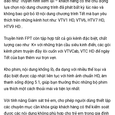
đáo như: Truyền hình xem lại – khách hàng có thể chủ động
lựa chọn nội dung chương trình đã phát bất kỳ lúc nào và
không bao giờ bỏ lỡ nội dung chương trình Tết mà bạn yêu
thích trên những kênh hot như: VTV1 HD, VTV6, HTV7 HD,
HTV9 HD…
Truyền hình FPT còn tập hợp tất cả gói kênh đặc biệt, chất
lượng cao như K+ với những trận cầu siêu kinh điển, các gói
kênh phim truyện đầy lôi cuốn với VTVCab, VTC HD để ngày
Tết của bạn thêm vui trọn vẹn.
Kho phim, nội dung khổng lồ, đa dạng với nhiều thể loại và
đặc biệt được cập nhật liên tục với hình ảnh chuẩn HD, âm
thanh sống động 5.1, giúp bạn thưởng thức những bộ phim
ưa thích một cách thoải mái và tiện lợi nhất.
Với tính năng Giám sát trẻ em, cho phép người dùng thiết lập
các chuyên mục cần khóa giúp khách hàng có thể kiểm soát
được các nội dung không phù hợp cho trẻ em trong gia đình