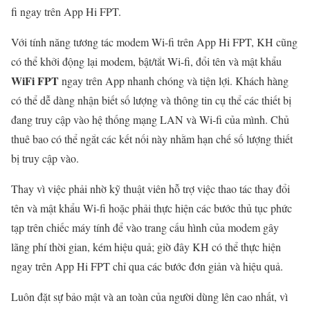
fi ngay trên App Hi FPT.
Với tính năng tương tác modem Wi-fi trên App Hi FPT, KH cũng
có thể khởi động lại modem, bật/tắt Wi-fi, đổi tên và mật khẩu
WiFi FPT
ngay trên App nhanh chóng và tiện lợi. Khách hàng
có thể dễ dàng nhận biết số lượng và thông tin cụ thể các thiết bị
đang truy cập vào hệ thống mạng LAN và Wi-fi của mình. Chủ
thuê bao có thể ngắt các kết nối này nhằm hạn chế số lượng thiết
bị truy cập vào.
Thay vì việc phải nhờ kỹ thuật viên hỗ trợ việc thao tác thay đổi
tên và mật khẩu Wi-fi hoặc phải thực hiện các bước thủ tục phức
tạp trên chiếc máy tính để vào trang cấu hình của modem gây
lãng phí thời gian, kém hiệu quả; giờ đây KH có thể thực hiện
ngay trên App Hi FPT chỉ qua các bước đơn giản và hiệu quả.
Luôn đặt sự bảo mật và an toàn của người dùng lên cao nhất, vì