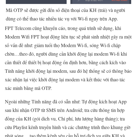
Mã OTP sẽ được gửi đến số điện thoại của KH (trái) và người
dùng có thể thao tác nhiều tác vụ với Wi-fi ngay trên App.
FPT Telecom cũng khuyến cáo, trong quá trình sử dụng, khi
Modem Wifi FPT hoạt động liên tục sẽ phát sinh nhiệt gây ra một
số vấn đề như: giảm tuổi thọ Modem Wi-fi, sóng Wi-fi chập
chờn…theo đó, người dùng cần khởi động lại modem Wi-fi khi
cần thiết để thiết bị hoạt động ổn định hơn, bằng cách kích vào
Tính năng khởi động lại modem, sau đó hệ thống sẽ có thông báo
xác nhận lại việc khởi động lại modem và kết thúc với thao tác
xác minh bằng mã OTP.
Ngoài những Tính năng đã có sẵn như: Tự động kích hoạt App
sau khi nhận OTP từ SMS trên Android; tra cứu thông tin hợp
đồng của KH (gói dich vu, Chi phí, lưu lượng hàng tháng); tra
cứu Playlist kênh truyền hình và các chương trình theo khung giờ
phát sóng… tạo thêm kênh yêu cầu hỗ trợ dich vu giữa KH và