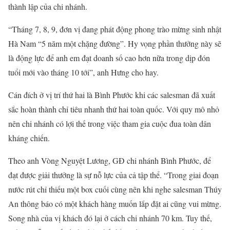
thành lập của chi nhánh.
“Tháng 7, 8, 9, đơn vị đang phát động phong trào mừng sinh nhật
Hà Nam “5 năm một chặng đường”. Hy vọng phần thưởng này sẽ
là động lực để anh em đạt doanh số cao hơn nữa trong dịp đón
tuổi mới vào tháng 10 tới”, anh Hưng cho hay.
Cán đích ở vị trí thứ hai là Bình Phước khi các salesman đã xuất
sắc hoàn thành chỉ tiêu nhanh thứ hai toàn quốc. Với quy mô nhỏ
nên chi nhánh có lợi thế trong việc tham gia cuộc đua toàn dân
kháng chiến.
Theo anh Vòng Nguyệt Lương, GĐ chi nhánh Bình Phước, để
đạt được giải thưởng là sự nỗ lực của cả tập thể. “Trong giai đoạn
nước rút chỉ thiếu một box cuối cùng nên khi nghe salesman Thúy
An thông báo có một khách hàng muốn lắp đặt ai cũng vui mừng.
Song nhà của vị khách đó lại ở cách chi nhánh 70 km. Tuy thế,