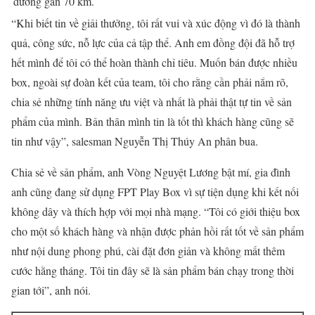
đường gần 70 km.
“Khi biết tin về giải thưởng, tôi rất vui và xúc động vì đó là thành
quả, công sức, nỗ lực của cả tập thể. Anh em đồng đội đã hỗ trợ
hết mình để tôi có thể hoàn thành chỉ tiêu. Muốn bán được nhiều
box, ngoài sự đoàn kết của team, tôi cho rằng cần phải nắm rõ,
chia sẻ những tính năng ưu việt và nhất là phải thật tự tin về sản
phẩm của mình. Bản thân mình tin là tốt thì khách hàng cũng sẽ
tin như vậy”, salesman Nguyễn Thị Thúy An phân bua.
Chia sẻ về sản phẩm, anh Vòng Nguyệt Lương bật mí, gia đình
anh cũng đang sử dụng FPT Play Box vì sự tiện dụng khi kết nối
không dây và thích hợp với mọi nhà mạng. “Tôi có giới thiệu box
cho một số khách hàng và nhận được phản hồi rất tốt về sản phẩm
như nội dung phong phú, cài đặt đơn giản và không mất thêm
cước hằng tháng. Tôi tin đây sẽ là sản phẩm bán chạy trong thời
gian tới”, anh nói.