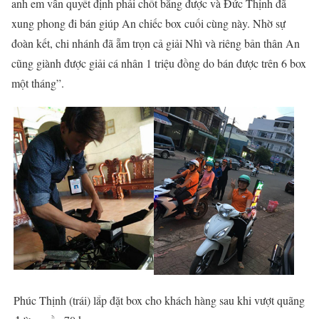
anh em vẫn quyết định phải chốt bằng được và Đức Thịnh đã
xung phong đi bán giúp An chiếc box cuối cùng này. Nhờ sự
đoàn kết, chi nhánh đã ẵm trọn cả giải Nhì và riêng bản thân An
cũng giành được giải cá nhân 1 triệu đồng do bán được trên 6 box
một tháng”.
Phúc Thịnh (trái) lắp đặt box cho khách hàng sau khi vượt quãng