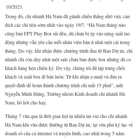
10/2023.
Trong đó, chi nhánh Hà Nam đã giành chiến thắng nhờ việc cán
đích các chỉ tiêu sớm nhất vào ngày 19/7. “Hà Nam tháng nào
cũng bán FPT Play Box rất đều, dù chưa bị ép vào năng suất lao
động nhưng vẫn yêu cầu mỗi nhân viên bán ít nhất một cái trong
tháng. Do vậy, khi nhận được chương trình đua từ Ban Dự án, chi
nhánh chỉ còn duy nhất một sale chưa bán được box nhưng đã có
khách hàng hẹn chiều ký. Do vậy, chúng tôi đã tập trung chốt
khách và xuất box đi bán luôn. Từ khi nhận e-mail và đưa ra
quyết định để hoàn thành chương trình chỉ mất 15 phút”, anh
Nguyễn Minh Hưng, Trưởng nhóm Kinh doanh chi nhánh Hà
Nam, hồ hởi cho hay.
Tháng 7 vừa qua là thời gian hội tụ nhiều tin vui cho chi nhánh
Hà Nam khi vừa được thưởng từ Ban Dự án, lại vừa phá kỷ lục về
doanh số của cả internet và truyền hình, cao nhất trong 5 năm