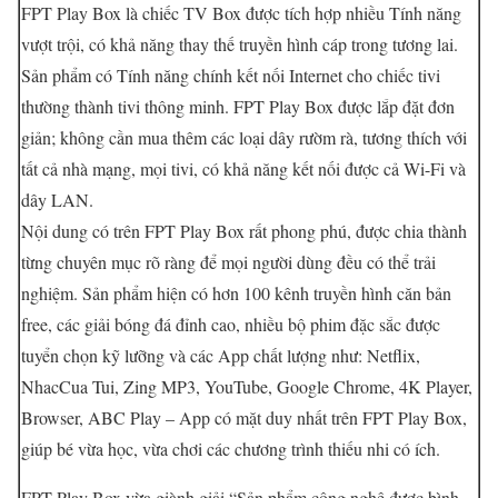
FPT Play Box là chiếc TV Box được tích hợp nhiều Tính năng
vượt trội, có khả năng thay thế truyền hình cáp trong tương lai.
Sản phẩm có Tính năng chính kết nối Internet cho chiếc tivi
thường thành tivi thông minh. FPT Play Box được lắp đặt đơn
giản; không cần mua thêm các loại dây rườm rà, tương thích với
tất cả nhà mạng, mọi tivi, có khả năng kết nối được cả Wi-Fi và
dây LAN.
Nội dung có trên FPT Play Box rất phong phú, được chia thành
từng chuyên mục rõ ràng để mọi người dùng đều có thể trải
nghiệm. Sản phẩm hiện có hơn 100 kênh truyền hình căn bản
free, các giải bóng đá đỉnh cao, nhiều bộ phim đặc sắc được
tuyển chọn kỹ lưỡng và các App chất lượng như: Netflix,
NhacCua Tui, Zing MP3, YouTube, Google Chrome, 4K Player,
Browser, ABC Play – App có mặt duy nhất trên FPT Play Box,
giúp bé vừa học, vừa chơi các chương trình thiếu nhi có ích.
FPT Play Box vừa giành giải “Sản phẩm công nghệ được bình