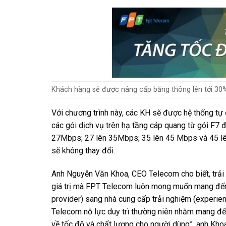
Khách hàng sẽ được nâng cấp băng thông lên tới 30
Với chương trình này, các KH sẽ được hệ thống tự
các gói dịch vụ trên hạ tầng cáp quang từ gói F
27Mbps; 27 lên 35Mbps; 35 lên 45 Mbps và 45 lên
sẽ không thay đổi.
Anh Nguyễn Văn Khoa, CEO Telecom cho biết, trải ng
giá trị mà FPT Telecom luôn mong muốn mang đến 
provider) sang nhà cung cấp trải nghiệm (experie
Telecom nỗ lực duy trì thường niên nhằm mang đến
về tốc độ và chất lượng cho người dùng”, anh Kho