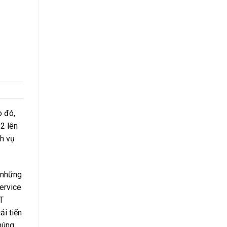
o đó,
2 lên
h vụ
à những
ervice
T
ải tiến
húng