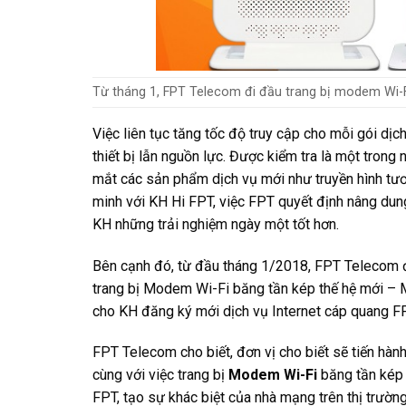
Từ tháng 1, FPT Telecom đi đầu trang bị modem Wi-F
Việc liên tục tăng tốc độ truy cập cho mỗi gói dịch
thiết bị lẫn nguồn lực. Được kiểm tra là một trong
mắt các sản phẩm dịch vụ mới như truyền hình tươ
minh với KH Hi FPT, việc FPT quyết định nâng dun
KH những trải nghiệm ngày một tốt hơn.
Bên cạnh đó, từ đầu tháng 1/2018, FPT Telecom đã
trang bị Modem Wi-Fi băng tần kép thế hệ mới 
cho KH đăng ký mới dịch vụ Internet cáp quang 
FPT Telecom cho biết, đơn vị cho biết sẽ tiến hành
cùng với việc trang bị
Modem Wi-Fi
băng tần kép 
FPT, tạo sự khác biệt của nhà mạng trên thị trường