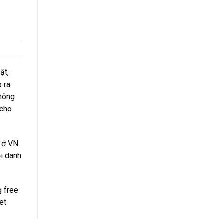
ật,
o ra
thông
 cho
u ở VN
i dành
g free
et