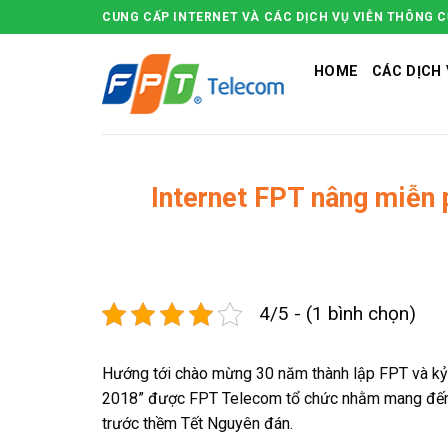
Skip
CUNG CẤP INTERNET VÀ CÁC DỊCH VỤ VIỄN THÔNG 
to
content
HOME
CÁC DỊCH 
Internet FPT nâng miễn
4/5 - (1 bình chọn)
Hướng tới chào mừng 30 năm thành lập FPT và kỷ 
2018” được FPT Telecom tổ chức nhằm mang đến 
trước thềm Tết Nguyên đán.