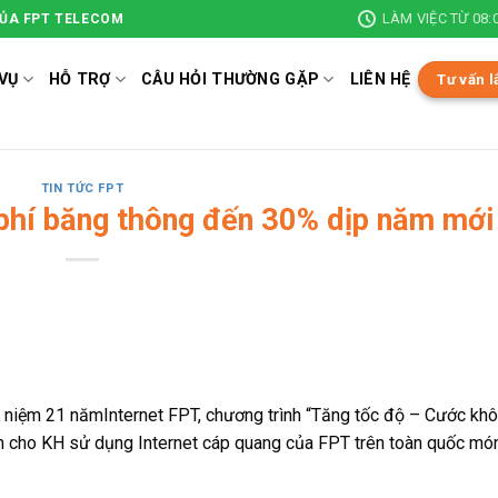
LÀM VIỆC TỪ 08:0
CỦA FPT TELECOM
VỤ
HỖ TRỢ
CÂU HỎI THƯỜNG GẶP
LIÊN HỆ
Tư vấn l
TIN TỨC FPT
 phí băng thông đến 30% dịp năm mới
niệm 21 nămInternet FPT, chương trình “Tăng tốc độ – Cước khô
cho KH sử dụng Internet cáp quang của FPT trên toàn quốc mó