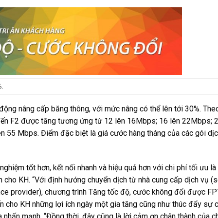
%.
 động nâng cấp băng thông, với mức nâng có thể lên tới 30%. The
7 đến F2 được tăng tương ứng từ 12 lên 16Mbps; 16 lên 22Mbps; 2
 55 Mbps. Điểm đặc biệt là giá cước hàng tháng của các gói dịc
hiệm tốt hơn, kết nối nhanh và hiệu quả hơn với chi phí tối ưu l
cho KH. “Với định hướng chuyển dịch từ nhà cung cấp dịch vụ (s
nce provider), chương trình Tăng tốc độ, cước không đổi được FP
 cho KH những lợi ích ngày một gia tăng cũng như thúc đẩy sự c
a nhấn mạnh. “Đồng thời, đây cũng là lời cảm ơn chân thành của c