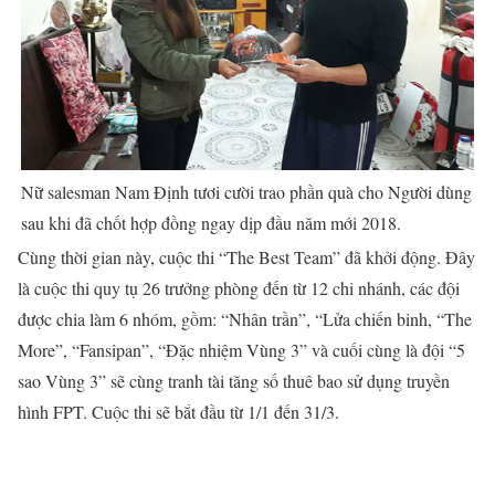
Nữ salesman Nam Định tươi cười trao phần quà cho Người dùng
sau khi đã chốt hợp đồng ngay dịp đầu năm mới 2018.
Cùng thời gian này, cuộc thi “The Best Team” đã khởi động. Đây
là cuộc thi quy tụ 26 trưởng phòng đến từ 12 chi nhánh, các đội
được chia làm 6 nhóm, gồm: “Nhân trần”, “Lửa chiến binh, “The
More”, “Fansipan”, “Đặc nhiệm Vùng 3” và cuối cùng là đội “5
sao Vùng 3” sẽ cùng tranh tài tăng số thuê bao sử dụng truyền
hình FPT. Cuộc thi sẽ bắt đầu từ 1/1 đến 31/3.