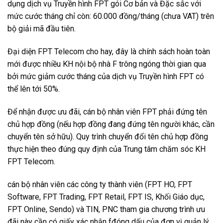
dụng dịch vụ Truyền hình FPT gói Cơ bản và Đặc sắc với
mức cước tháng chỉ còn: 60.000 đồng/tháng (chưa VAT) trên
bộ giải mã đầu tiên.
Đại diện FPT Telecom cho hay, đây là chính sách hoàn toàn
mới được nhiều KH nội bộ nhà F trông ngóng thời gian qua
bởi mức giảm cước tháng của dịch vụ Truyền hình FPT có
thể lên tới 50%.
Để nhận được ưu đãi, cán bộ nhân viên FPT phải đứng tên
chủ hợp đồng (nếu hợp đồng đang đứng tên người khác, cần
chuyển tên sở hữu). Quy trình chuyển đổi tên chủ hợp đồng
thực hiện theo đúng quy định của Trung tâm chăm sóc KH
FPT Telecom.
cán bộ nhân viên các công ty thành viên (FPT HO, FPT
Software, FPT Trading, FPT Retail, FPT IS, Khối Giáo dục,
FPT Online, Sendo) và TIN, PNC tham gia chương trình ưu
đãi này cần có giấy xác nhận fđóng dấu của đơn vị quản lý