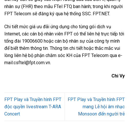
nhân sự (FHR) theo mẫu FTel FTQ ban hành; trong khi người
FPT Telecom sẽ đăng ký qua hệ thống SSC. FPT.NET.
Chi tiết mức giá ưu đãi ứng dụng cho từng gói dịch vụ
Internet, các cán bộ nhân viên FPT có thể liên hệ trực tiếp tới
tổng đài 19006600 hoặc cán bộ nhân sự của công ty mình
để biết thêm thông tin. Thông tin chi tiết hoặc thắc mắc vui
lòng liên hệ bộ phận chăm sóc KH của FPT Telecom qua e-
mail:csftel@fpt.com.vn.
Chi Vy
FPT Play và Truyền hình FPT
FPT Play và Truyền hình FPT
độc quyền livestream T-ARA
mang Lễ hội âm nhạc
Concert
Monsoon đến người trẻ