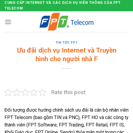
CUNG CẤP INTERNET VÀ CÁC DỊCH VỤ VIỄN THÔNG CỦA FPT
Skip
TELECOM
to
content
TIN TỨC FPT
Ưu đãi dịch vụ Internet và Truyền
hình cho người nhà F
Rate this post
Đối tượng được hưởng chính sách ưu đãi là cán bộ nhân viên
FPT Telecom (bao gồm TIN và PNC), FPT HO và các công ty
thành viên (FPT Software, FPT Trading, FPT Retail, FPT IS,
Khối Giáo dục, FPT Online, Sendo) thỏa mãn một trong các