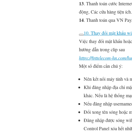
13
. Thanh toán cước Intern
động, Các cửa hàng tiện í
14
. Thanh toán qua VN Pay,
10. Thay đổi mật khẩu wif
Việc thay đổi mật khẩu hoặc 
hướng dẫn trong clip sau
https://fpttelecom-hn.com/hu
Một số điểm cần chú ý:
Nên kết nối máy tính và 
Khi đăng nhập địa chỉ mặ
khác. Nếu là hệ thống mạn
Nếu đăng nhập username/
Đổi xong tên sóng hoặc mật
Đăng nhập được sóng wif
Control Panel xóa hết nhữ