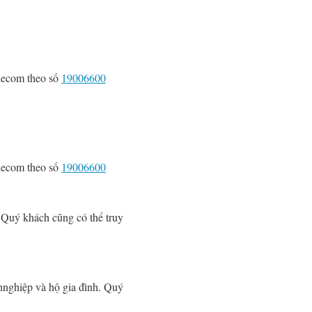
elecom theo số
19006600
elecom theo số
19006600
 Quý khách cũng có thể truy
hnghiệp và hộ gia đình. Quý