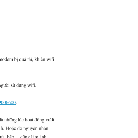
modem bị quá tải, khiến wifi
gười sử dụng wifi.
9006600
.
t là những lúc hoạt động vượt
định. Hoặc do nguyên nhân
 mưa, bão …cũng làm ảnh