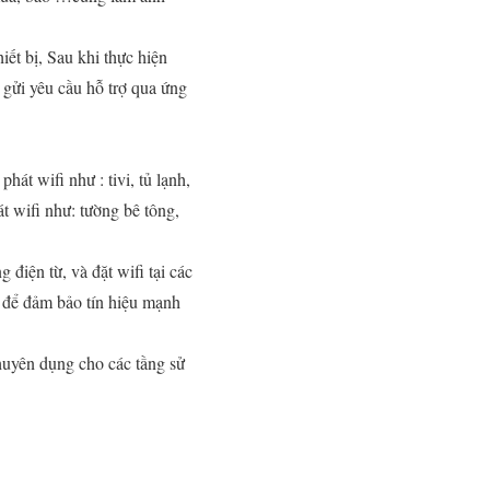
iết bị, Sau khi thực hiện
gửi yêu cầu hỗ trợ qua ứng
hát wifi như : tivi, tủ lạnh,
át wifi như: tường bê tông,
 điện từ, và đặt wifi tại các
ất để đảm bảo tín hiệu mạnh
chuyên dụng cho các tầng sử