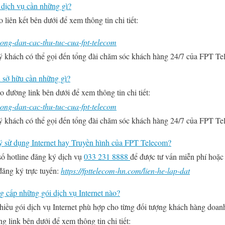
 dịch vụ cần những gì?
liên kết bên dưới để xem thông tin chi tiết:
uong-dan-cac-thu-tuc-cua-fpt-telecom
uý khách có thể gọi đến tổng đài chăm sóc khách hàng 24/7 của FPT T
ủ sở hữu cần những gì?
 đường link bên dưới để xem thông tin chi tiết:
uong-dan-cac-thu-tuc-cua-fpt-telecom
uý khách có thể gọi đến tổng đài chăm sóc khách hàng 24/7 của FPT T
ý sử dụng Internet hay Truyền hình của FPT Telecom?
số hotline đăng ký dịch vụ
033 231 8888
để được tư vấn miễn phí hoặc
đăng ký trực tuyến:
https://fpttelecom-hn.com/lien-he-lap-dat
 cấp những gói dịch vụ Internet nào?
iều gói dịch vụ Internet phù hợp cho từng đối tượng khách hàng doan
g link bên dưới để xem thông tin chi tiết: