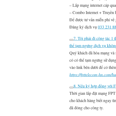
– Lắp mạng internet cáp qu
– Combo Internet + Truyền 
Để được tư vấn miễn phí về 
Đăng ký dịch vụ
033 231 8
7. Tôi phải đi công tác 1
thể tạm ngưng dịch vụ khôn
Quý khách đã hòa mạng và sử
có có thể tạm ngưng sử dụng
vào link bên dưới để có thêm 
https://fpttelecom-hn.com/h
8. Nếu ký hợp đồng với F
Thời gian lắp đặt mạng FPT 
cho khách hàng biết ngay tì
đã đóng cho công ty.