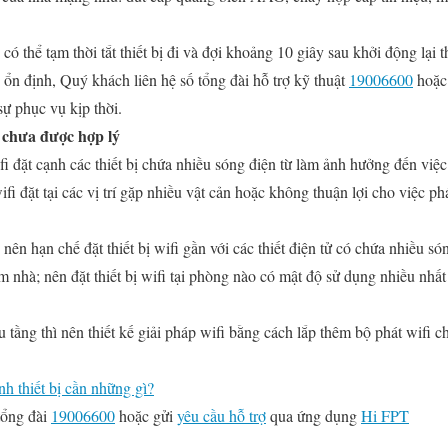
ó thể tạm thời tắt thiết bị đi và đợi khoảng 10 giây sau khởi động lại th
 ổn định, Quý khách liên hệ số tổng đài hỗ trợ kỹ thuật
19006600
hoặc 
ự phục vụ kịp thời.
fi chưa được hợp lý
fi đặt cạnh các thiết bị chứa nhiều sóng điện từ làm ảnh hưởng đến việc p
fi đặt tại các vị trí gặp nhiều vật cản hoặc không thuận lợi cho việc ph
ên hạn chế đặt thiết bị wifi gần với các thiết điện tử có chứa nhiều sóng
tâm nhà; nên đặt thiết bị wifi tại phòng nào có mật độ sử dụng nhiều nh
tầng thì nên thiết kế giải pháp wifi bằng cách lắp thêm bộ phát wifi 
h thiết bị cần những gì?
tổng đài
19006600
hoặc gửi
yêu cầu hỗ trợ
qua ứng dụng
Hi FPT