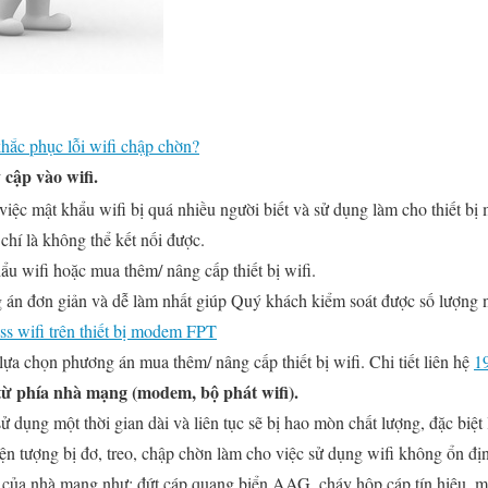
hắc phục lỗi wifi chập chờn?
 cập vào wifi.
iệc mật khẩu wifi bị quá nhiều người biết và sử dụng làm cho thiết bị 
chí là không thể kết nối được.
u wifi hoặc mua thêm/ nâng cấp thiết bị wifi.
 án đơn giản và dễ làm nhất giúp Quý khách kiểm soát được số lượng n
ss wifi trên thiết bị modem FPT
ựa chọn phương án mua thêm/ nâng cấp thiết bị wifi. Chi tiết liên hệ
1
ặc từ phía nhà mạng (modem, bộ phát wifi).
 sử dụng một thời gian dài và liên tục sẽ bị hao mòn chất lượng, đặc biệ
hiện tượng bị đơ, treo, chập chờn làm cho việc sử dụng wifi không ổn 
ố của nhà mạng như: đứt cáp quang biển AAG, cháy hộp cáp tín hiệu,