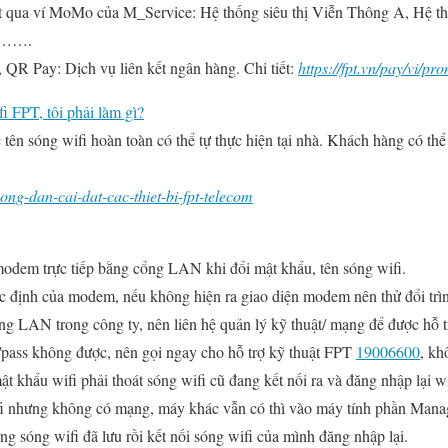
et qua ví MoMo của M_Service: Hệ thống siêu thị Viễn Thông A, Hệ thố
ch…….
 QR Pay: Dịch vụ liên kết ngân hàng. Chi tiết:
https://fpt.vn/pay/vi/pr
i FPT, tôi phải làm gì?
tên sóng wifi hoàn toàn có thể tự thực hiện tại nhà. Khách hàng có thể
ong-dan-cai-dat-cac-thiet-bi-fpt-telecom
modem trực tiếp bằng cổng LAN khi đổi mật khẩu, tên sóng wifi.
c định của modem, nếu không hiện ra giao diện modem nên thử đổi trì
g LAN trong công ty, nên liên hệ quản lý kỹ thuật/ mạng để được hỗ t
pass không được, nên gọi ngay cho hỗ trợ kỹ thuật FPT
19006600
, kh
 khẩu wifi phải thoát sóng wifi cũ đang kết nối ra và đăng nhập lại wif
i nhưng không có mạng, máy khác vẫn có thì vào máy tính phần Manag
ng sóng wifi đã lưu rồi kết nối sóng wifi của mình đăng nhập lại.