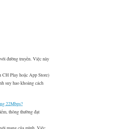
 với đường truyền. Việc này
ên CH Play hoặc App Store)
ránh suy hao khoảng cách
bằng 22Mbps?
iểm, thông thường đạt
i với mạng của mình. Việc