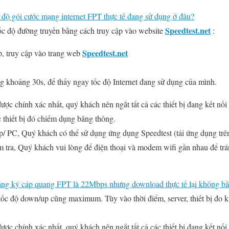
 độ gói cước mạng internet FPT thực tế đang sử dụng ở đâu?
Speedtest.net
ốc độ đường truyền bằng cách truy cập vào website
:
Speedtest.net
, truy cập vào trang web
 khoảng 30s, để thấy ngay tốc độ Internet đang sử dụng của mình.
ược chính xác nhất, quý khách nên ngắt tất cả các thiết bị đang kết nối
c thiết bị đó chiếm dụng băng thông.
/ PC, Quý khách có thể sử dụng ứng dụng Speedtest (tải ứng dụng tr
ểm tra, Quý khách vui lòng để điện thoại và modem wifi gần nhau để t
 đăng ký cáp quang FPT là 22Mbps nhưng download thực tế lại không 
tốc độ down/up cũng maximum. Tùy vào thời điểm, server, thiết bị đo k
ược chính xác nhất, quý khách nên ngắt tất cả các thiết bị đang kết nố