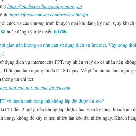
ang:
https://fpttelecom-hn.com/lap-mang-fpt
hình:
https://fpttelecom-hn.com/truyen-hinh-fpt
gói cước và các chương trình khuyến mại khi đăng ký mới, Quý khách v
tại đây
888
hoặc đăng ký trực tuyến
 thời gian nên không có nhu cầu sử dụng dịch vụ Internet. Vậy trong thờ
g?
 dụng dịch vụ internet của FPT, tuy nhiên vì lý do cá nhân nên không
. Thời gian tạm ngưng tối đa là 180 ngày. Về phần thủ tục tạm ngưng
thông tin chi tiết
uong-dan-cac-thu-tuc-cua-fpt-telecom
PT và thanh toán xong mà không lắp đặt được thì sao?
là từ 1 đến 2 ngày, nếu không lắp được nhân viên kỹ thuật hoặc kinh 
nh trạng, không để xảy ra hẹn nhiều lần kéo dài nhiều ngày. Khách hàn