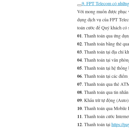
9. FPT Telecom có những 
Với mong muốn được phục vụ
dụng dịch vụ của FPT Telec
toán cước để Quý khách có s
01
. Thanh toán qua ứng dụ
02
. Thanh toán bằng thẻ q
03
. Thanh toán tại địa chỉ 
04
. Thanh toán tại văn phò
05
. Thanh toán tại hệ thốn
06
. Thanh toán tại các điể
07
. Thanh toán qua thẻ AT
08
. Thanh toán qua tin n
09
. Khấu trừ tự động (Aut
10
. Thanh toán qua Mobil
11
. Thanh toán cước Internet
12
. Thanh toán tại
https://pa