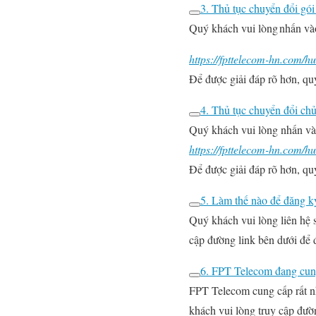
3. Thủ tục chuyển đổi gói
Quý khách vui lòng nhấn vào 
https://fpttelecom-hn.com/h
Để được giải đáp rõ hơn, q
4. Thủ tục chuyển đổi ch
Quý khách vui lòng nhấn vào
https://fpttelecom-hn.com/h
Để được giải đáp rõ hơn, q
5. Làm thế nào để đăng k
Quý khách vui lòng liên hệ 
cập đường link bên dưới để 
6. FPT Telecom đang cung
FPT Telecom cung cấp rất nh
khách vui lòng truy cập đườn