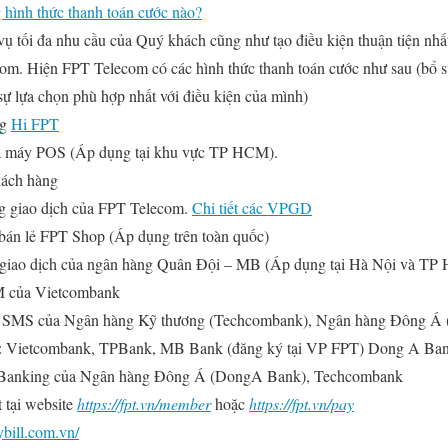
hình thức thanh toán cước nào?
 tối đa nhu cầu của Quý khách cũng như tạo điều kiện thuận tiện nhấ
om. Hiện FPT Telecom có các hình thức thanh toán cước như sau (bổ s
ự lựa chọn phù hợp nhất với điều kiện của mình)
ng
Hi FPT
ua máy POS (Áp dụng tại khu vực TP HCM).
khách hàng
ng giao dịch của FPT Telecom.
Chi tiết các VPGD
g bán lẻ FPT Shop (Áp dụng trên toàn quốc)
m giao dịch của ngân hàng Quân Đội – MB (Áp dụng tại Hà Nội và TP
M của Vietcombank
hắn SMS của Ngân hàng Kỹ thương (Techcombank), Ngân hàng Đông Á
o): Vietcombank, TPBank, MB Bank (đăng ký tại VP FPT) Dong A Ban
e Banking của Ngân hàng Ðông Á (DongA Bank), Techcombank
 tại website
https://fpt.vn/member
hoặc
https://fpt.vn/pay
ybill.com.vn/