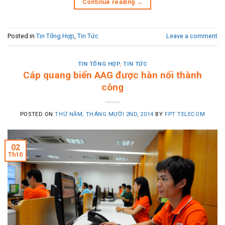
Continue reading
→
Posted in
Tin Tổng Hợp
,
Tin Tức
Leave a comment
TIN TỔNG HỢP
,
TIN TỨC
Cáp quang biển AAG được hàn nối thành
công
POSTED ON
THỨ NĂM, THÁNG MƯỜI 2ND, 2014
BY
FPT TELECOM
02
Th10