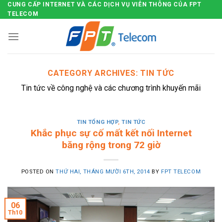
CUNG CẤP INTERNET VÀ CÁC DỊCH VỤ VIỄN THÔNG CỦA FPT
Skip
TELECOM
to
content
CATEGORY ARCHIVES:
TIN TỨC
Tin tức về công nghệ và các chương trình khuyến mãi
TIN TỔNG HỢP
,
TIN TỨC
Khắc phục sự cố mất kết nối Internet
băng rộng trong 72 giờ
POSTED ON
THỨ HAI, THÁNG MƯỜI 6TH, 2014
BY
FPT TELECOM
06
Th10