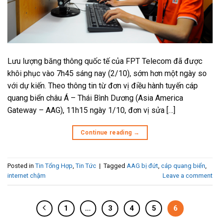
Lưu lượng băng thông quốc tế của FPT Telecom đã được
khôi phục vào 7h45 sáng nay (2/10), sớm hơn một ngày so
với dự kiến. Theo thông tin từ đơn vị điều hành tuyến cáp
quang biển châu Á – Thái Bình Dương (Asia America
Gateway – AAG), 11h15 ngày 1/10, đơn vị sửa […]
Continue reading
→
Posted in
Tin Tổng Hợp
,
Tin Tức
|
Tagged
AAG bị đứt
,
cáp quang biển
,
internet chậm
Leave a comment
1
…
3
4
5
6