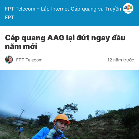
FPT Telecom – Lắp Internet Cáp quang và Truyền hình
FPT
Cáp quang AAG lại đứt ngay đầu
năm mới
FPT Telecom
12 năm trước