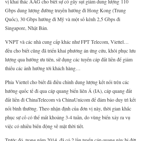
vị khai thác AAG cho biết sự cố gây sụt giảm dung lượng 110
Gbps dung lượng đường truyền hướng đi Hong Kong (Trung
Quốc), 30 Gbps hướng đi Mỹ và một số kênh 2,5 Gbps đi
Singapore, Nhật Bản.
VNPT và các nhà cung cấp khác như FPT Telecom, Viettel…
đều cho biết cũng đã triển khai phương án ứng cứu, khôi phục lưu
lượng qua hướng ưu tiên, sử dụng các tuyến cáp đất liền để giảm
thiếu các ảnh hưởng tới khách hàng…
Phía Viettel cho biết đã điều chỉnh dung lượng kết nối trên các
hướng quốc tế đi qua cáp quang biển liên Á (IA), cáp quang đất
đất liền đi ChinaTelecom và ChinaUnicom để đảm bảo duy trì kết
nối bình thường. Theo nhận định của đơn vị này, thời gian khắc
phục sự cố có thể mất khoảng 3-4 tuần, do vùng biển xảy ra vụ
việc có nhiều biến động về mặt thời tiết.
Trước đó, trong năm 2014, đã có 2 lần tuyến cáp quang này bị đứt